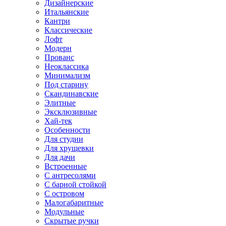
Дизайнерские
Итальянские
Кантри
Классические
Лофт
Модерн
Прованс
Неоклассика
Минимализм
Под старину
Скандинавские
Элитные
Эксклюзивные
Хай-тек
Особенности
Для студии
Для хрущевки
Для дачи
Встроенные
С антресолями
С барной стойкой
С островом
Малогабаритные
Модульные
Скрытые ручки