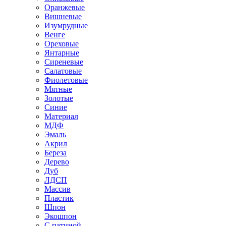
Оранжевые
Вишневые
Изумрудные
Венге
Ореховые
Янтарные
Сиреневые
Салатовые
Фиолетовые
Мятные
Золотые
Синие
Материал
МДФ
Эмаль
Акрил
Береза
Дерево
Дуб
ЛДСП
Массив
Пластик
Шпон
Экошпон
С патиной