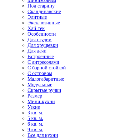
Минимализм
Под старину
Скандинавские
Элитные
Эксклюзивные
Хай-тек
Особенности
Для студии
Для хрущевки
Для дачи
Встроенные
С антресолями
С барной стойкой
С островом
Малогабаритные
Модульные
Скрытые ручки
Размер
Мини-кухни
Узкие
3 кв. м.
5 кв. м.
6 кв. м.
9 кв. м.
Все для кухни