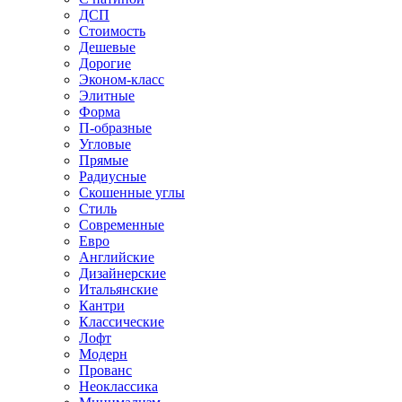
ДСП
Стоимость
Дешевые
Дорогие
Эконом-класс
Элитные
Форма
П-образные
Угловые
Прямые
Радиусные
Скошенные углы
Стиль
Современные
Евро
Английские
Дизайнерские
Итальянские
Кантри
Классические
Лофт
Модерн
Прованс
Неоклассика