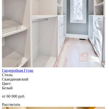
Гардеробная Гутан
Стиль:
Скандинавский
Цвет:
Белый
от 60 000 руб.
Рассчитать