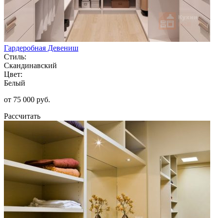
Гардеробная Девениш
Стиль:
Скандинавский
Цвет:
Белый
от 75 000 руб.
Рассчитать