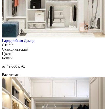
Гардеробная Дамар
Стиль:
Скандинавский
Цвет:
Белый
от 49 000 руб.
Рассчитать