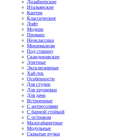
Дизайнерские
Итальянские
Кантри
Классические
Лофт
Модерн
Прованс
Неоклассика
Минимализм
Под старину
Скандинавские
Элитные
Эксклюзивные
Хай-тек
Особенности
Для студии
Для хрущевки
Для дачи
Встроенные
С антресолями
С барной стойкой
С островом
Малогабаритные
Модульные
Скрытые ручки