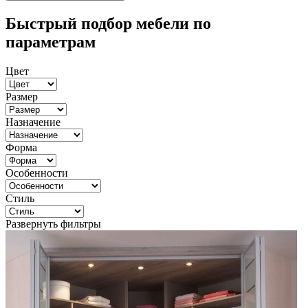
Быстрый подбор мебели по
параметрам
Цвет
Размер
Назначение
Форма
Особенности
Стиль
Развернуть фильтры