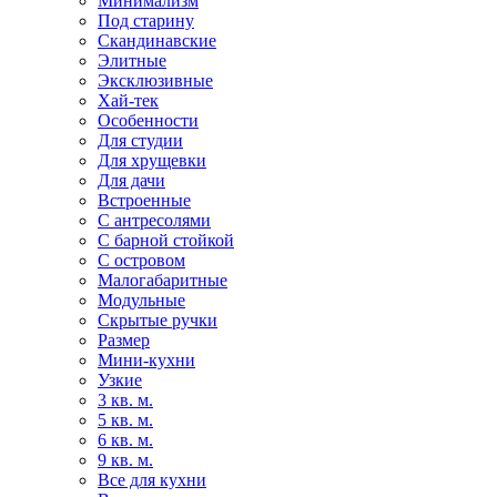
Минимализм
Под старину
Скандинавские
Элитные
Эксклюзивные
Хай-тек
Особенности
Для студии
Для хрущевки
Для дачи
Встроенные
С антресолями
С барной стойкой
С островом
Малогабаритные
Модульные
Скрытые ручки
Размер
Мини-кухни
Узкие
3 кв. м.
5 кв. м.
6 кв. м.
9 кв. м.
Все для кухни