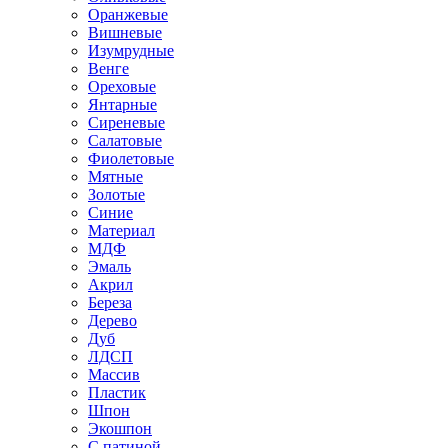
Оранжевые
Вишневые
Изумрудные
Венге
Ореховые
Янтарные
Сиреневые
Салатовые
Фиолетовые
Мятные
Золотые
Синие
Материал
МДФ
Эмаль
Акрил
Береза
Дерево
Дуб
ЛДСП
Массив
Пластик
Шпон
Экошпон
С патиной