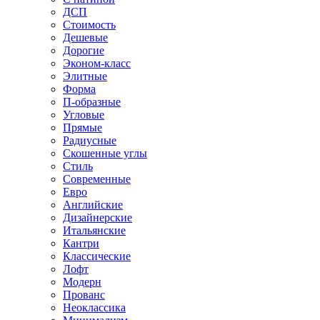
ДСП
Стоимость
Дешевые
Дорогие
Эконом-класс
Элитные
Форма
П-образные
Угловые
Прямые
Радиусные
Скошенные углы
Стиль
Современные
Евро
Английские
Дизайнерские
Итальянские
Кантри
Классические
Лофт
Модерн
Прованс
Неоклассика