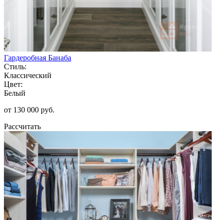
Гардеробная Банаба
Стиль:
Классический
Цвет:
Белый
от 130 000 руб.
Рассчитать