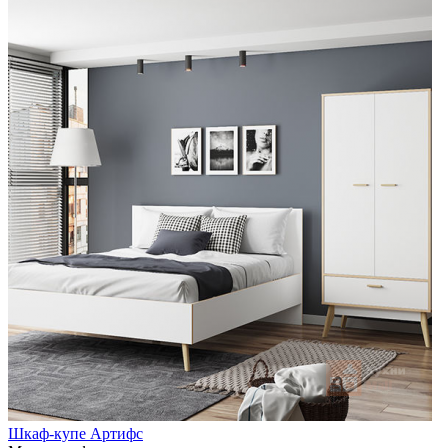
Шкаф-купе Артифс