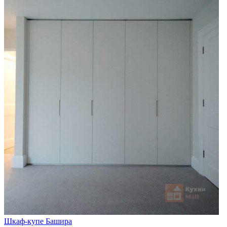
Шкаф-купе Башира