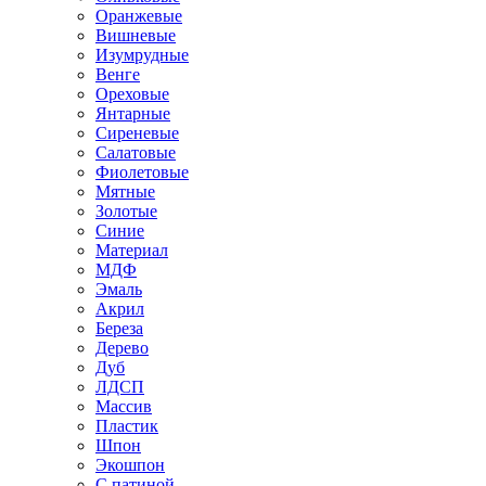
Оранжевые
Вишневые
Изумрудные
Венге
Ореховые
Янтарные
Сиреневые
Салатовые
Фиолетовые
Мятные
Золотые
Синие
Материал
МДФ
Эмаль
Акрил
Береза
Дерево
Дуб
ЛДСП
Массив
Пластик
Шпон
Экошпон
С патиной