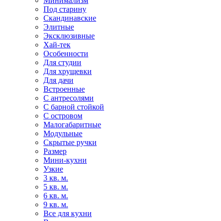
Минимализм
Под старину
Скандинавские
Элитные
Эксклюзивные
Хай-тек
Особенности
Для студии
Для хрущевки
Для дачи
Встроенные
С антресолями
С барной стойкой
С островом
Малогабаритные
Модульные
Скрытые ручки
Размер
Мини-кухни
Узкие
3 кв. м.
5 кв. м.
6 кв. м.
9 кв. м.
Все для кухни