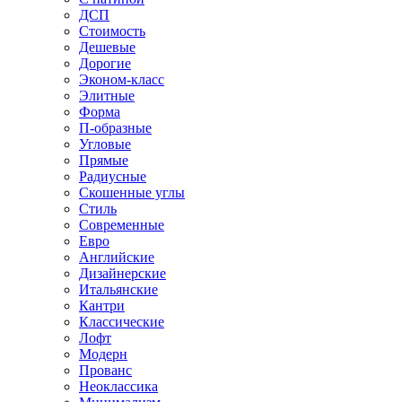
ДСП
Стоимость
Дешевые
Дорогие
Эконом-класс
Элитные
Форма
П-образные
Угловые
Прямые
Радиусные
Скошенные углы
Стиль
Современные
Евро
Английские
Дизайнерские
Итальянские
Кантри
Классические
Лофт
Модерн
Прованс
Неоклассика