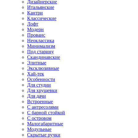
Дизайнерские
Итальянские
Кантри
Классические
Лофт
Модерн
Прованс
Неоклассика
Минимализм
Под старину
Скандинавские
Элитные
Эксклюзивные
Хай-тек
Особенности
Для студии
Для хрущевки
Для дачи
Встроенные
С антресолями
С барной стойкой
С островом
Малогабаритные
Модульные
Скрытые ручки