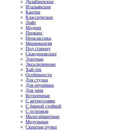
Дизайнерские
Итальянские
Кантри
Классические
Лофт
Модерн
Прованс
Неоклассика
Минимализм
Под старину
Скандинавские
Элитные
Эксклюзивные
Хай-тек
Особенности
Для студии
Для хрущевки
Для дачи
Встроенные
С антресолями
С барной стойкой
С островом
Малогабаритные
Модульные
Скрытые ручки