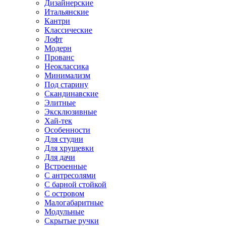
Дизайнерские
Итальянские
Кантри
Классические
Лофт
Модерн
Прованс
Неоклассика
Минимализм
Под старину
Скандинавские
Элитные
Эксклюзивные
Хай-тек
Особенности
Для студии
Для хрущевки
Для дачи
Встроенные
С антресолями
С барной стойкой
С островом
Малогабаритные
Модульные
Скрытые ручки