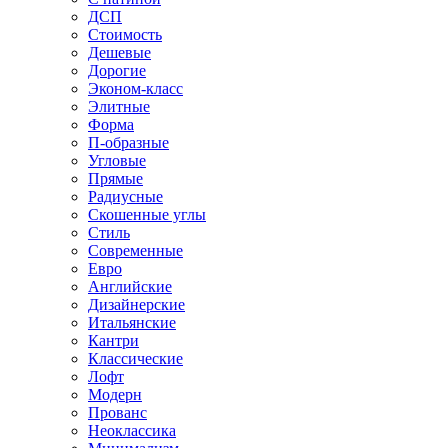
ДСП
Стоимость
Дешевые
Дорогие
Эконом-класс
Элитные
Форма
П-образные
Угловые
Прямые
Радиусные
Скошенные углы
Стиль
Современные
Евро
Английские
Дизайнерские
Итальянские
Кантри
Классические
Лофт
Модерн
Прованс
Неоклассика