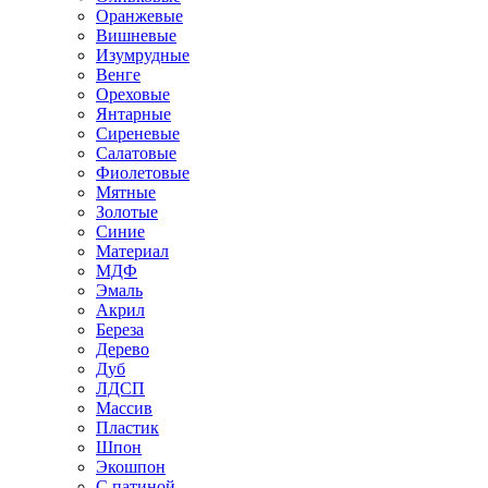
Оранжевые
Вишневые
Изумрудные
Венге
Ореховые
Янтарные
Сиреневые
Салатовые
Фиолетовые
Мятные
Золотые
Синие
Материал
МДФ
Эмаль
Акрил
Береза
Дерево
Дуб
ЛДСП
Массив
Пластик
Шпон
Экошпон
С патиной