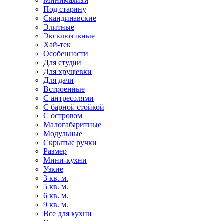
Минимализм
Под старину
Скандинавские
Элитные
Эксклюзивные
Хай-тек
Особенности
Для студии
Для хрущевки
Для дачи
Встроенные
С антресолями
С барной стойкой
С островом
Малогабаритные
Модульные
Скрытые ручки
Размер
Мини-кухни
Узкие
3 кв. м.
5 кв. м.
6 кв. м.
9 кв. м.
Все для кухни