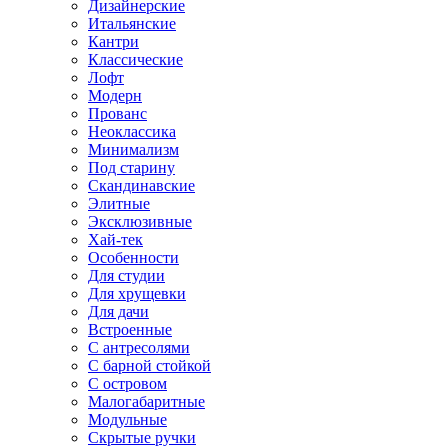
Дизайнерские
Итальянские
Кантри
Классические
Лофт
Модерн
Прованс
Неоклассика
Минимализм
Под старину
Скандинавские
Элитные
Эксклюзивные
Хай-тек
Особенности
Для студии
Для хрущевки
Для дачи
Встроенные
С антресолями
С барной стойкой
С островом
Малогабаритные
Модульные
Скрытые ручки