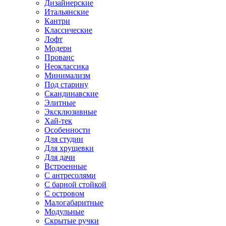
Дизайнерские
Итальянские
Кантри
Классические
Лофт
Модерн
Прованс
Неоклассика
Минимализм
Под старину
Скандинавские
Элитные
Эксклюзивные
Хай-тек
Особенности
Для студии
Для хрущевки
Для дачи
Встроенные
С антресолями
С барной стойкой
С островом
Малогабаритные
Модульные
Скрытые ручки