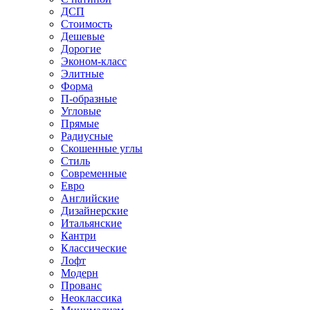
ДСП
Стоимость
Дешевые
Дорогие
Эконом-класс
Элитные
Форма
П-образные
Угловые
Прямые
Радиусные
Скошенные углы
Стиль
Современные
Евро
Английские
Дизайнерские
Итальянские
Кантри
Классические
Лофт
Модерн
Прованс
Неоклассика