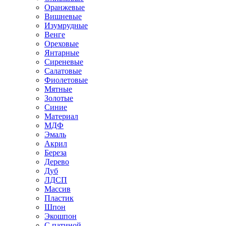
Оранжевые
Вишневые
Изумрудные
Венге
Ореховые
Янтарные
Сиреневые
Салатовые
Фиолетовые
Мятные
Золотые
Синие
Материал
МДФ
Эмаль
Акрил
Береза
Дерево
Дуб
ЛДСП
Массив
Пластик
Шпон
Экошпон
С патиной