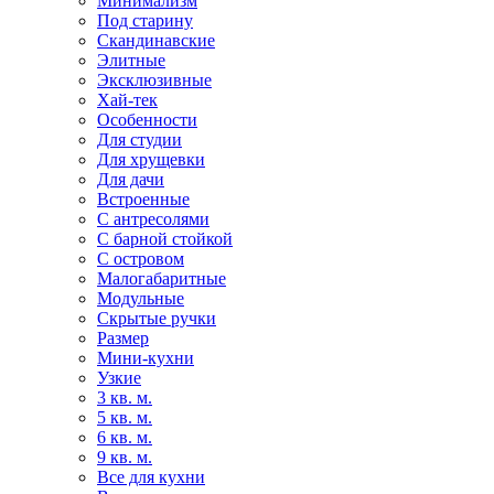
Минимализм
Под старину
Скандинавские
Элитные
Эксклюзивные
Хай-тек
Особенности
Для студии
Для хрущевки
Для дачи
Встроенные
С антресолями
С барной стойкой
С островом
Малогабаритные
Модульные
Скрытые ручки
Размер
Мини-кухни
Узкие
3 кв. м.
5 кв. м.
6 кв. м.
9 кв. м.
Все для кухни