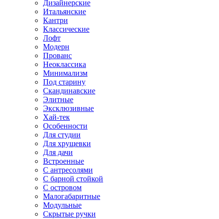
Дизайнерские
Итальянские
Кантри
Классические
Лофт
Модерн
Прованс
Неоклассика
Минимализм
Под старину
Скандинавские
Элитные
Эксклюзивные
Хай-тек
Особенности
Для студии
Для хрущевки
Для дачи
Встроенные
С антресолями
С барной стойкой
С островом
Малогабаритные
Модульные
Скрытые ручки