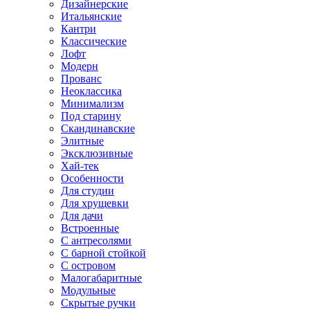
Дизайнерские
Итальянские
Кантри
Классические
Лофт
Модерн
Прованс
Неоклассика
Минимализм
Под старину
Скандинавские
Элитные
Эксклюзивные
Хай-тек
Особенности
Для студии
Для хрущевки
Для дачи
Встроенные
С антресолями
С барной стойкой
С островом
Малогабаритные
Модульные
Скрытые ручки