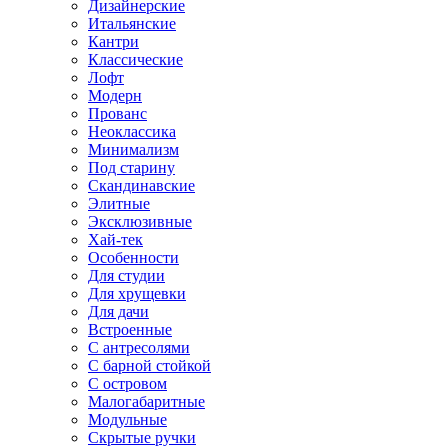
Дизайнерские
Итальянские
Кантри
Классические
Лофт
Модерн
Прованс
Неоклассика
Минимализм
Под старину
Скандинавские
Элитные
Эксклюзивные
Хай-тек
Особенности
Для студии
Для хрущевки
Для дачи
Встроенные
С антресолями
С барной стойкой
С островом
Малогабаритные
Модульные
Скрытые ручки