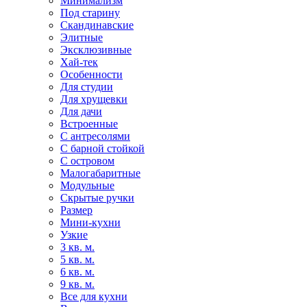
Минимализм
Под старину
Скандинавские
Элитные
Эксклюзивные
Хай-тек
Особенности
Для студии
Для хрущевки
Для дачи
Встроенные
С антресолями
С барной стойкой
С островом
Малогабаритные
Модульные
Скрытые ручки
Размер
Мини-кухни
Узкие
3 кв. м.
5 кв. м.
6 кв. м.
9 кв. м.
Все для кухни