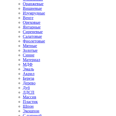
Оранжевые
Вишневые
Изумрудные
Венге
Ореховые
Янтарные
Сиреневые
Салатовые
Фиолетовые
Мятные
Золотые
Синие
Материал
МДФ
Эмаль
Акрил
Береза
Дерево
Дуб
ЛДСП
Массив
Пластик
Шпон
Экошпон
С патиной