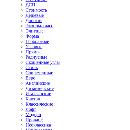
ДСП
Стоимость
Дешевые
Дорогие
Эконом-класс
Элитные
Форма
П-образные
Угловые
Прямые
Радиусные
Скошенные углы
Стиль
Современные
Евро
Английские
Дизайнерские
Итальянские
Кантри
Классические
Лофт
Модерн
Прованс
Неоклассика