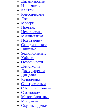
Дизайнерские
Итальянские
Кантри
Классические
Лофт
Модерн
Прованс
Неоклассика
Минимализм
Под старину
Скандинавские
Элитные
Эксклюзивные
Хай-тек
Особенности
Для студии
Для хрущевки
Для дачи
Встроенные
С антресолями
С барной стойкой
С островом
Малогабаритные
Модульные
Скрытые ручки