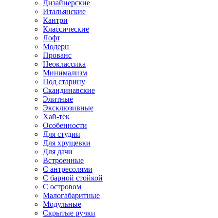
Дизайнерские
Итальянские
Кантри
Классические
Лофт
Модерн
Прованс
Неоклассика
Минимализм
Под старину
Скандинавские
Элитные
Эксклюзивные
Хай-тек
Особенности
Для студии
Для хрущевки
Для дачи
Встроенные
С антресолями
С барной стойкой
С островом
Малогабаритные
Модульные
Скрытые ручки