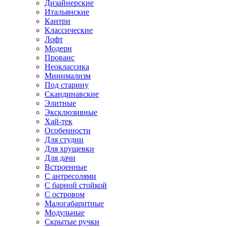
Дизайнерские
Итальянские
Кантри
Классические
Лофт
Модерн
Прованс
Неоклассика
Минимализм
Под старину
Скандинавские
Элитные
Эксклюзивные
Хай-тек
Особенности
Для студии
Для хрущевки
Для дачи
Встроенные
С антресолями
С барной стойкой
С островом
Малогабаритные
Модульные
Скрытые ручки