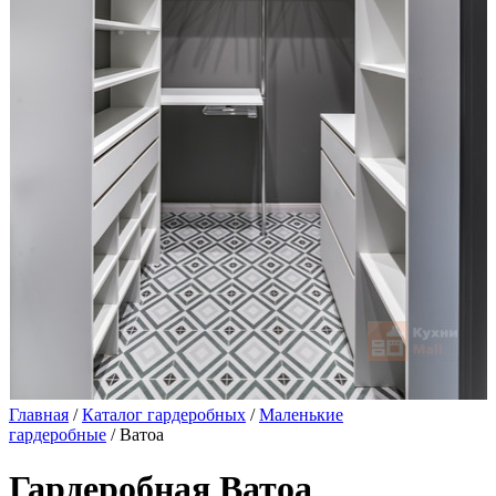
Главная
/
Каталог гардеробных
/
Маленькие
гардеробные
/ Ватоа
Гардеробная Ватоа