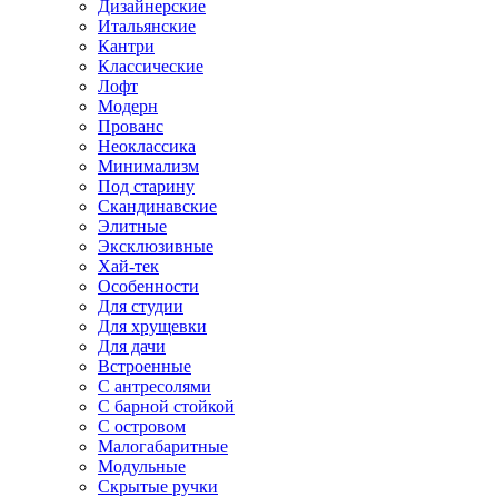
Дизайнерские
Итальянские
Кантри
Классические
Лофт
Модерн
Прованс
Неоклассика
Минимализм
Под старину
Скандинавские
Элитные
Эксклюзивные
Хай-тек
Особенности
Для студии
Для хрущевки
Для дачи
Встроенные
С антресолями
С барной стойкой
С островом
Малогабаритные
Модульные
Скрытые ручки