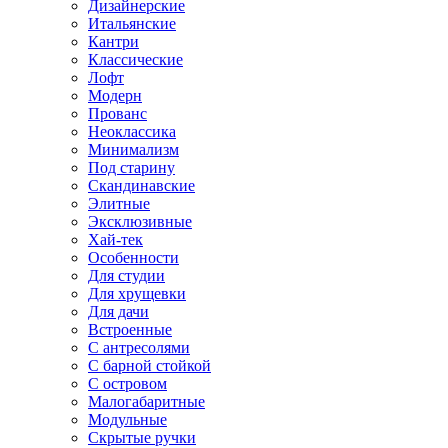
Дизайнерские
Итальянские
Кантри
Классические
Лофт
Модерн
Прованс
Неоклассика
Минимализм
Под старину
Скандинавские
Элитные
Эксклюзивные
Хай-тек
Особенности
Для студии
Для хрущевки
Для дачи
Встроенные
С антресолями
С барной стойкой
С островом
Малогабаритные
Модульные
Скрытые ручки