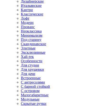
Дизайнерские
Итальянские
Кантри
Классические
Лофт
Модерн
Прованс
Неоклассика
Минимализм
Под старину
Скандинавские
Элитные
Эксклюзивные
Хай-тек
Особенности
Для студии
Для хрущевки
Для дачи
Встроенные
С антресолями
С барной стойкой
С островом
Малогабаритные
Модульные
Скрытые ручки