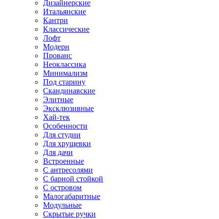
Дизайнерские
Итальянские
Кантри
Классические
Лофт
Модерн
Прованс
Неоклассика
Минимализм
Под старину
Скандинавские
Элитные
Эксклюзивные
Хай-тек
Особенности
Для студии
Для хрущевки
Для дачи
Встроенные
С антресолями
С барной стойкой
С островом
Малогабаритные
Модульные
Скрытые ручки