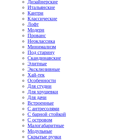
Дизайнерские
Итальянские
Кантри
Классические
Лофт
Модерн
Прованс
Неоклассика
Минимализм
Под старину
Скандинавские
Элитные
Эксклюзивные
Хай-тек
Особенности
Для студии
Для хрущевки
Для дачи
Встроенные
С антресолями
С барной стойкой
С островом
Малогабаритные
Модульные
Скрытые ручки