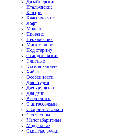
Дизайнерские
Итальянские
Кантри
Классические
Лофт
Модерн
Прованс
Неоклассика
Минимализм
Под старину
Скандинавские
Элитные
Эксклюзивные
Хай-тек
Особенности
Для студии
Для хрущевки
Для дачи
Встроенные
С антресолями
С барной стойкой
С островом
Малогабаритные
Модульные
Скрытые ручки