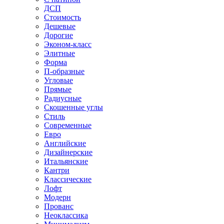
ДСП
Стоимость
Дешевые
Дорогие
Эконом-класс
Элитные
Форма
П-образные
Угловые
Прямые
Радиусные
Скошенные углы
Стиль
Современные
Евро
Английские
Дизайнерские
Итальянские
Кантри
Классические
Лофт
Модерн
Прованс
Неоклассика