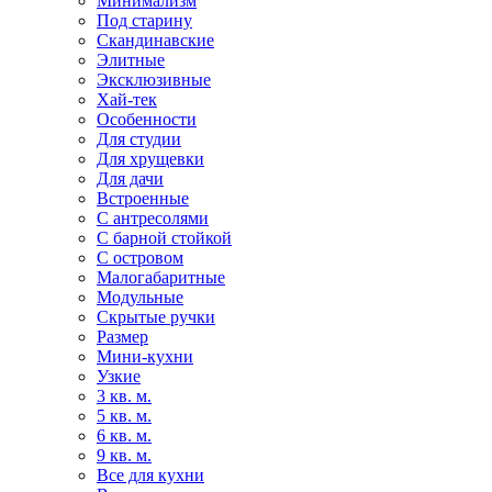
Минимализм
Под старину
Скандинавские
Элитные
Эксклюзивные
Хай-тек
Особенности
Для студии
Для хрущевки
Для дачи
Встроенные
С антресолями
С барной стойкой
С островом
Малогабаритные
Модульные
Скрытые ручки
Размер
Мини-кухни
Узкие
3 кв. м.
5 кв. м.
6 кв. м.
9 кв. м.
Все для кухни