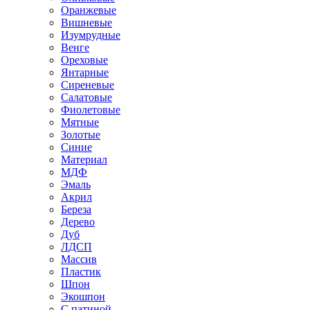
Оранжевые
Вишневые
Изумрудные
Венге
Ореховые
Янтарные
Сиреневые
Салатовые
Фиолетовые
Мятные
Золотые
Синие
Материал
МДФ
Эмаль
Акрил
Береза
Дерево
Дуб
ЛДСП
Массив
Пластик
Шпон
Экошпон
С патиной