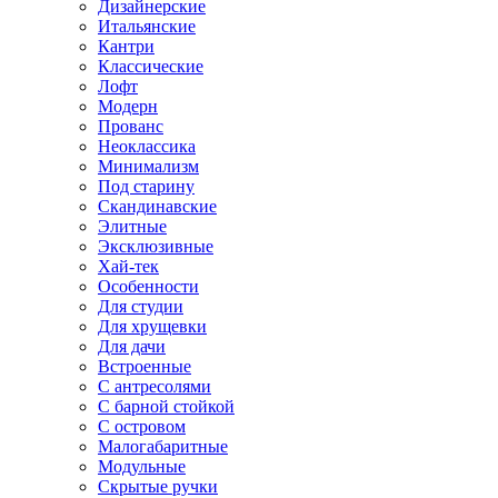
Дизайнерские
Итальянские
Кантри
Классические
Лофт
Модерн
Прованс
Неоклассика
Минимализм
Под старину
Скандинавские
Элитные
Эксклюзивные
Хай-тек
Особенности
Для студии
Для хрущевки
Для дачи
Встроенные
С антресолями
С барной стойкой
С островом
Малогабаритные
Модульные
Скрытые ручки