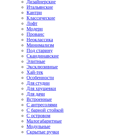
Дизайнерские
Итальянские
Кантри
Классические
Лофт
Модерн
Прованс
Неоклассика
Минимализм
Под старину
Скандинавские
Элитные
Эксклюзивные
Хай-тек
Особенности
Для студии
Для хрущевки
Для дачи
Встроенные
С антресолями
С барной стойкой
С островом
Малогабаритные
Модульные
Скрытые ручки