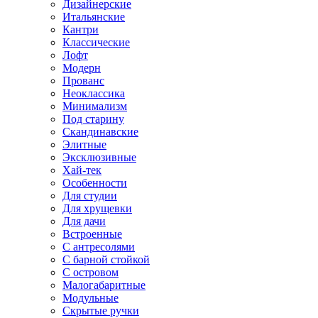
Дизайнерские
Итальянские
Кантри
Классические
Лофт
Модерн
Прованс
Неоклассика
Минимализм
Под старину
Скандинавские
Элитные
Эксклюзивные
Хай-тек
Особенности
Для студии
Для хрущевки
Для дачи
Встроенные
С антресолями
С барной стойкой
С островом
Малогабаритные
Модульные
Скрытые ручки