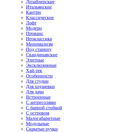
Дизайнерские
Итальянские
Кантри
Классические
Лофт
Модерн
Прованс
Неоклассика
Минимализм
Под старину
Скандинавские
Элитные
Эксклюзивные
Хай-тек
Особенности
Для студии
Для хрущевки
Для дачи
Встроенные
С антресолями
С барной стойкой
С островом
Малогабаритные
Модульные
Скрытые ручки