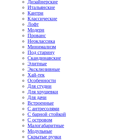
Дизайнерские
Итальянские
Кантри
Классические
Лофт
Модерн
Прованс
Неоклассика
Минимализм
Под старину
Скандинавские
Элитные
Эксклюзивные
Хай-тек
Особенности
Для студии
Для хрущевки
Для дачи
Встроенные
С антресолями
С барной стойкой
С островом
Малогабаритные
Модульные
Скрытые ручки