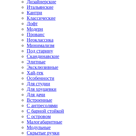
Дизайнерские
Итальянские
Кантри
Классические
Лофт
Модерн
Прованс
Неоклассика
Минимализм
Под старину
Скандинавские
Элитные
Эксклюзивные
Хай-тек
Особенности
Для студии
Для хрущевки
Для дачи
Встроенные
С антресолями
С барной стойкой
С островом
Малогабаритные
Модульные
Скрытые ручки