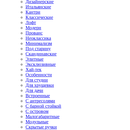
Дизайнерские
Итальянские
Кантри
Классические
Лофт
Модерн
Прованс
Неоклассика
Минимализм
Под старину
Скандинавские
Элитные
Эксклюзивные
Хай-тек
Особенности
Для студии
Для хрущевки
Для дачи
Встроенные
С антресолями
С барной стойкой
С островом
Малогабаритные
Модульные
Скрытые ручки