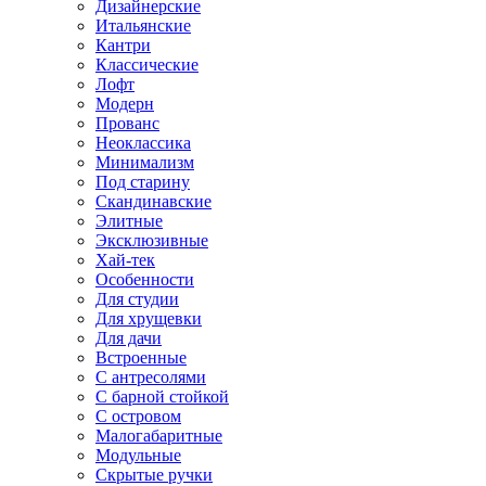
Дизайнерские
Итальянские
Кантри
Классические
Лофт
Модерн
Прованс
Неоклассика
Минимализм
Под старину
Скандинавские
Элитные
Эксклюзивные
Хай-тек
Особенности
Для студии
Для хрущевки
Для дачи
Встроенные
С антресолями
С барной стойкой
С островом
Малогабаритные
Модульные
Скрытые ручки