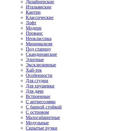
Дизайнерские
Итальянские
Кантри
Классические
Лофт
Модерн
Прованс
Неоклассика
Минимализм
Под старину
Скандинавские
Элитные
Эксклюзивные
Хай-тек
Особенности
Для студии
Для хрущевки
Для дачи
Встроенные
С антресолями
С барной стойкой
С островом
Малогабаритные
Модульные
Скрытые ручки