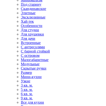
Минимализм
Под старину
Скандинавские
Элитные
Эксклюзивные
Хай-тек
Особенности
Для студии
Для хрущевки
Для дачи
Встроенные
С антресолями
С барной стойкой
С островом
Малогабаритные
Модульные
Скрытые ручки
Размер
Мини-кухни
Узкие
3 кв. м.
5 кв. м.
6 кв. м.
9 кв. м.
Все для кухни