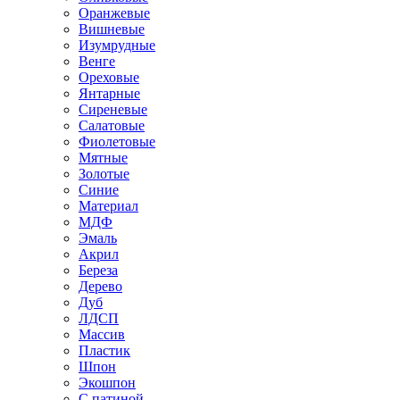
Оранжевые
Вишневые
Изумрудные
Венге
Ореховые
Янтарные
Сиреневые
Салатовые
Фиолетовые
Мятные
Золотые
Синие
Материал
МДФ
Эмаль
Акрил
Береза
Дерево
Дуб
ЛДСП
Массив
Пластик
Шпон
Экошпон
С патиной