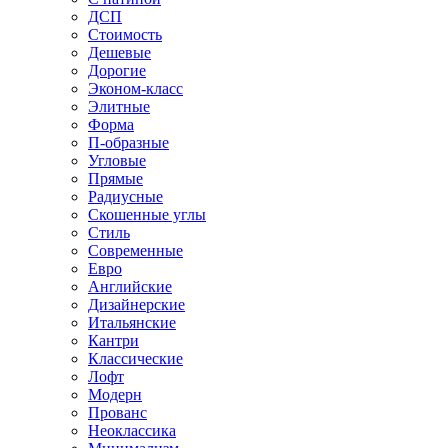
ДСП
Стоимость
Дешевые
Дорогие
Эконом-класс
Элитные
Форма
П-образные
Угловые
Прямые
Радиусные
Скошенные углы
Стиль
Современные
Евро
Английские
Дизайнерские
Итальянские
Кантри
Классические
Лофт
Модерн
Прованс
Неоклассика