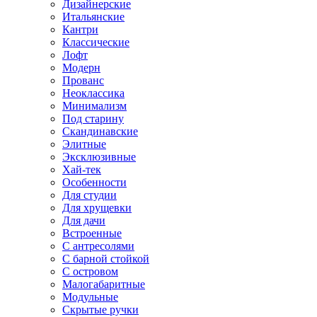
Дизайнерские
Итальянские
Кантри
Классические
Лофт
Модерн
Прованс
Неоклассика
Минимализм
Под старину
Скандинавские
Элитные
Эксклюзивные
Хай-тек
Особенности
Для студии
Для хрущевки
Для дачи
Встроенные
С антресолями
С барной стойкой
С островом
Малогабаритные
Модульные
Скрытые ручки