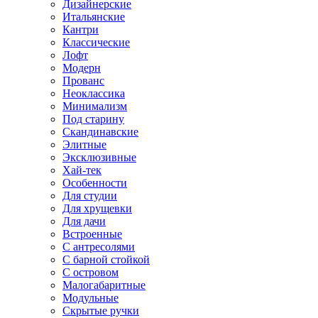
Дизайнерские
Итальянские
Кантри
Классические
Лофт
Модерн
Прованс
Неоклассика
Минимализм
Под старину
Скандинавские
Элитные
Эксклюзивные
Хай-тек
Особенности
Для студии
Для хрущевки
Для дачи
Встроенные
С антресолями
С барной стойкой
С островом
Малогабаритные
Модульные
Скрытые ручки