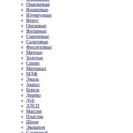
Оранжевые
Вишневые
Изумрудные
Венге
Ореховые
Янтарные
Сиреневые
Салатовые
Фиолетовые
Мятные
Золотые
Синие
Материал
МДФ
Эмаль
Акрил
Береза
Дерево
Дуб
ЛДСП
Массив
Пластик
Шпон
Экошпон
С патиной