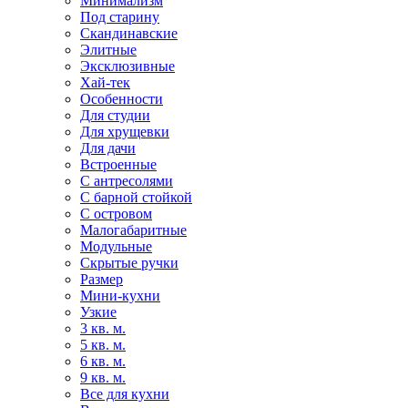
Минимализм
Под старину
Скандинавские
Элитные
Эксклюзивные
Хай-тек
Особенности
Для студии
Для хрущевки
Для дачи
Встроенные
С антресолями
С барной стойкой
С островом
Малогабаритные
Модульные
Скрытые ручки
Размер
Мини-кухни
Узкие
3 кв. м.
5 кв. м.
6 кв. м.
9 кв. м.
Все для кухни