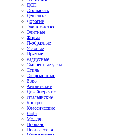
ДСП
Стоимость
Дешевые
Дорогие
Эконом-класс
Элитные
Форма
П-образные
Угловые
Прямые
Радиусные
Скошенные углы
Стиль
Современные
Евро
Английские
Дизайнерские
Итальянские
Кантри
Классические
Лофт
Модерн
Прованс
Неоклассика