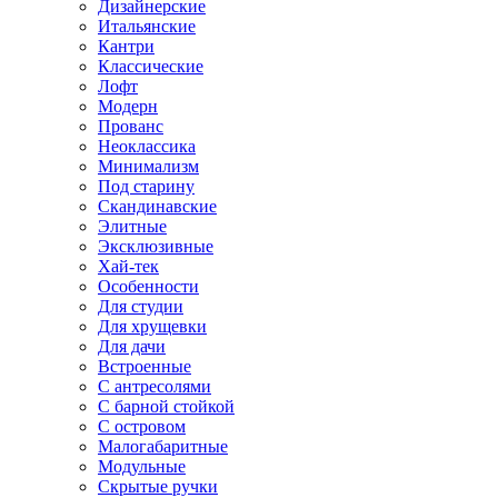
Дизайнерские
Итальянские
Кантри
Классические
Лофт
Модерн
Прованс
Неоклассика
Минимализм
Под старину
Скандинавские
Элитные
Эксклюзивные
Хай-тек
Особенности
Для студии
Для хрущевки
Для дачи
Встроенные
С антресолями
С барной стойкой
С островом
Малогабаритные
Модульные
Скрытые ручки