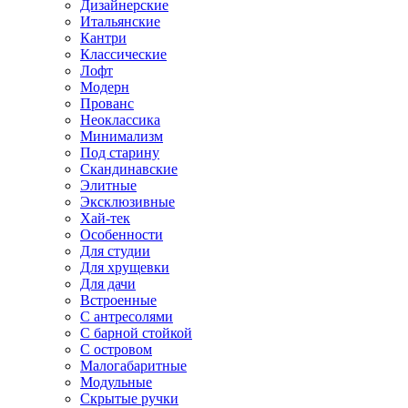
Дизайнерские
Итальянские
Кантри
Классические
Лофт
Модерн
Прованс
Неоклассика
Минимализм
Под старину
Скандинавские
Элитные
Эксклюзивные
Хай-тек
Особенности
Для студии
Для хрущевки
Для дачи
Встроенные
С антресолями
С барной стойкой
С островом
Малогабаритные
Модульные
Скрытые ручки