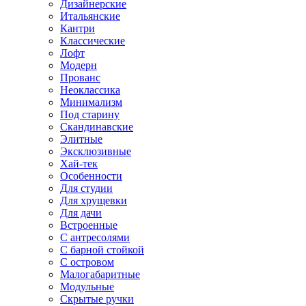
Дизайнерские
Итальянские
Кантри
Классические
Лофт
Модерн
Прованс
Неоклассика
Минимализм
Под старину
Скандинавские
Элитные
Эксклюзивные
Хай-тек
Особенности
Для студии
Для хрущевки
Для дачи
Встроенные
С антресолями
С барной стойкой
С островом
Малогабаритные
Модульные
Скрытые ручки