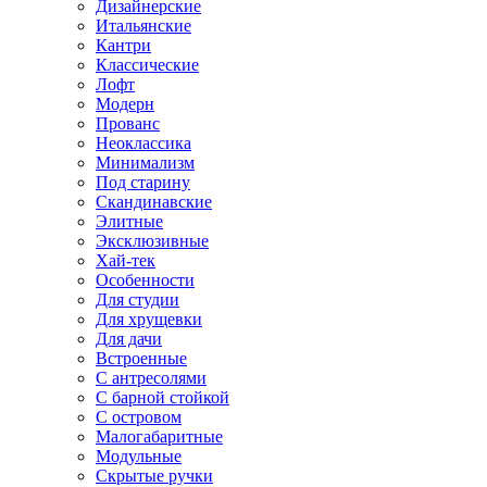
Дизайнерские
Итальянские
Кантри
Классические
Лофт
Модерн
Прованс
Неоклассика
Минимализм
Под старину
Скандинавские
Элитные
Эксклюзивные
Хай-тек
Особенности
Для студии
Для хрущевки
Для дачи
Встроенные
С антресолями
С барной стойкой
С островом
Малогабаритные
Модульные
Скрытые ручки