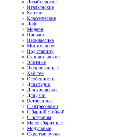
Дизайнерские
Итальянские
Кантри
Классические
Лофт
Модерн
Прованс
Неоклассика
Минимализм
Под старину
Скандинавские
Элитные
Эксклюзивные
Хай-тек
Особенности
Для студии
Для хрущевки
Для дачи
Встроенные
С антресолями
С барной стойкой
С островом
Малогабаритные
Модульные
Скрытые ручки