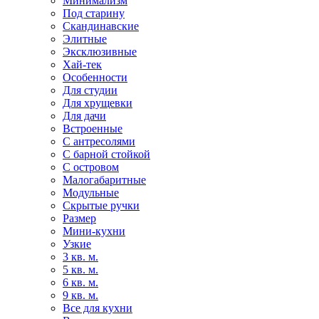
Минимализм
Под старину
Скандинавские
Элитные
Эксклюзивные
Хай-тек
Особенности
Для студии
Для хрущевки
Для дачи
Встроенные
С антресолями
С барной стойкой
С островом
Малогабаритные
Модульные
Скрытые ручки
Размер
Мини-кухни
Узкие
3 кв. м.
5 кв. м.
6 кв. м.
9 кв. м.
Все для кухни