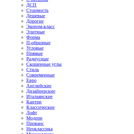
ДСП
Стоимость
Дешевые
Дорогие
Эконом-класс
Элитные
Форма
П-образные
Угловые
Прямые
Радиусные
Скошенные углы
Стиль
Современные
Евро
Английские
Дизайнерские
Итальянские
Кантри
Классические
Лофт
Модерн
Прованс
Неоклассика