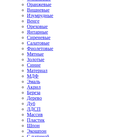
Оранжевые
Вишневые
Изумрудные
Венге
Ореховые
Янтарные
Сиреневые
Салатовые
Фиолетовые
Мятные
Золотые
Синие
Материал
МДФ
Эмаль
Акрил
Береза
Дерево
Дуб
ЛДСП
Массив
Пластик
Шпон
Экошпон
С патиной