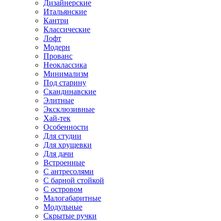
Дизайнерские
Итальянские
Кантри
Классические
Лофт
Модерн
Прованс
Неоклассика
Минимализм
Под старину
Скандинавские
Элитные
Эксклюзивные
Хай-тек
Особенности
Для студии
Для хрущевки
Для дачи
Встроенные
С антресолями
С барной стойкой
С островом
Малогабаритные
Модульные
Скрытые ручки